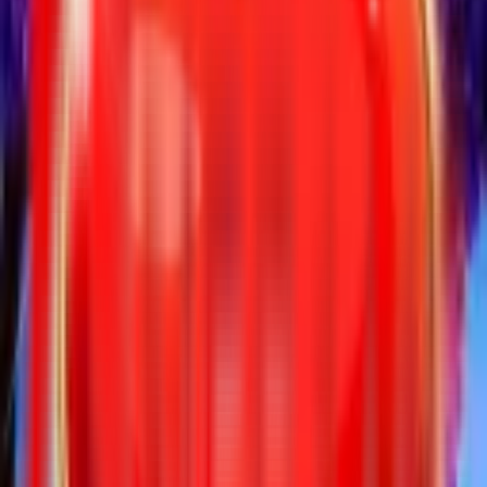
24
/
53
Game
Page
1
of
3
ASUSTOTO Pusat Slot
Gacor Maxwin
Sensasional Modal Receh
Pasti WD
Fenomena bermain slot online kini telah bergeser
menjadi salah satu alternatif hiburan yang sangat
menguntungkan, terutama jika Anda bergabung
bersama
ASUSTOTO
. Dikenal luas sebagai pusat slot
gacor maxwin sensasional, platform ini mendobrak
stigma bahwa untuk meraih kemenangan besar
dibutuhkan modal yang besar pula. Di sini, konsep
"modal receh pasti WD" bukan sekadar slogan