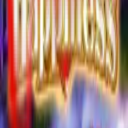
Selain keunggulan pada aspek finansial dan teknis
permainan, ASUSTOTO juga memanjakan para
penggunanya dengan berbagai program promosi
dan bonus melimpah yang bisa diklaim setiap hari.
Mulai dari bonus selamat datang untuk member
baru,
bonus deposit harian
, hingga cashback
mingguan dan rollingan tanpa batas, semuanya
disediakan untuk menambah amunisi bermain para
member. Tambahan saldo dari bonus-bonus ini tentu
saja memperpanjang durasi bermain Anda, yang
secara otomatis memperbesar peluang untuk
memicu babak bonus atau free spins gratis di dalam
permainan. Fleksibilitas ini membuat strategi
manajemen modal receh menjadi jauh lebih efektif
dan efisien untuk mengejar target kemenangan
harian.
Secara keseluruhan, ASUSTOTO telah membuktikan
dirinya sebagai destinasi utama bagi siapa saja yang
ingin mengubah modal kecil menjadi keuntungan