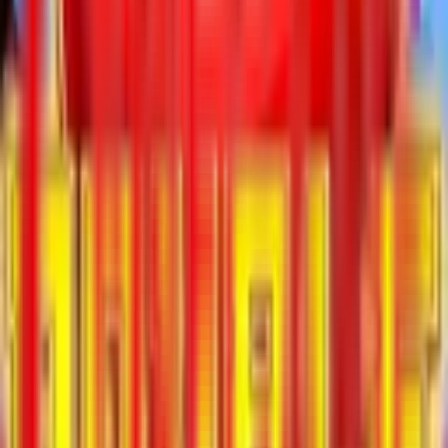
pemasaran belaka, melainkan sebuah realitas yang
dirasakan oleh ribuan member aktif setiap harinya.
Dengan nominal deposit minimal yang sangat
bersahabat bagi kantong masyarakat Indonesia, siapa
saja memiliki akses penuh untuk memutar gulungan
mesin digital dan berkesempatan memicu
kemenangan maksimal (maxwin) yang nilainya bisa
mencapai ribuan kali lipat dari nilai taruhan awal.
Kunci keberhasilan ASUSTOTO dalam melahirkan
banyak pemenang slot sensasional terletak pada
kerja sama strategis mereka dengan penyedia
perangkat lunak (software provider) kelas dunia.
Setiap permainan yang terdaftar di pusat slot ini
dilengkapi dengan lisensi resmi internasional yang
menjamin tingkat keadilan (fair play) mutlak bagi
semua pemain.
Algoritma RNG
(Random Number
Generator) yang tertanam pada game populer
seperti Gates of Olympus, Mahjong Ways, hingga
Starlight Princess dikonfigurasi secara optimal untuk
memberikan peluang keuntungan yang merata.
Keberadaan fitur multiplier atau perkalian x500