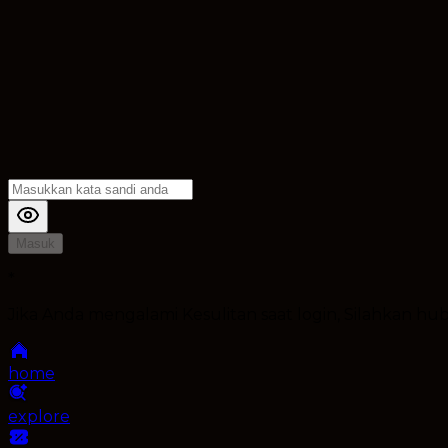
Masuk
*
Jika Anda mengalami Kesulitan saat login, Silahkan h
home
explore