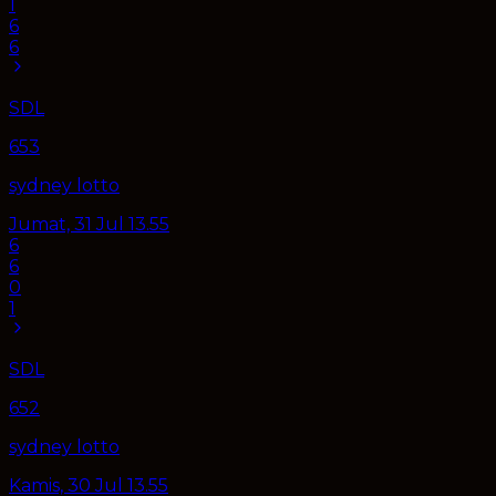
1
6
6
SDL
653
sydney lotto
Jumat, 31 Jul
13.55
6
6
0
1
SDL
652
sydney lotto
Kamis, 30 Jul
13.55