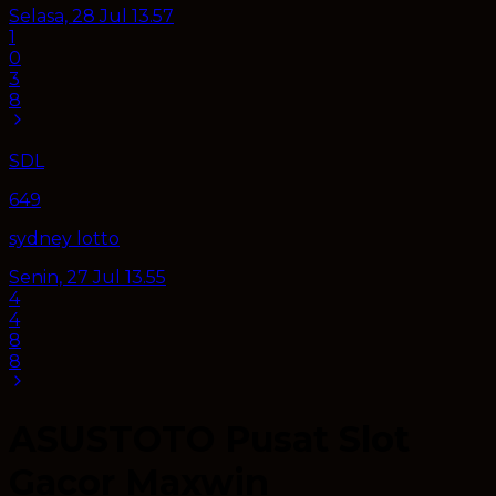
Selasa, 28 Jul
13.57
1
0
3
8
SDL
649
sydney lotto
Senin, 27 Jul
13.55
4
4
8
8
ASUSTOTO Pusat Slot
Gacor Maxwin