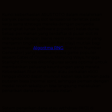
Kunci keberhasilan ASUSTOTO dalam melahirkan
banyak pemenang slot sensasional terletak pada
kerja sama strategis mereka dengan penyedia
perangkat lunak (software provider) kelas dunia.
Setiap permainan yang terdaftar di pusat slot ini
dilengkapi dengan lisensi resmi internasional yang
menjamin tingkat keadilan (fair play) mutlak bagi
semua pemain.
Algoritma RNG
(Random Number
Generator) yang tertanam pada game populer
seperti Gates of Olympus, Mahjong Ways, hingga
Starlight Princess dikonfigurasi secara optimal untuk
memberikan peluang keuntungan yang merata.
Keberadaan fitur multiplier atau perkalian x500
hingga x5000 dapat muncul kapan saja, bahkan pada
putaran biasa (normal spin), sehingga pemain dengan
modal receh sekalipun bisa langsung melakukan
penarikan dana besar secara instan.
Sistem penarikan dana atau withdraw (WD) di