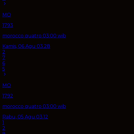
MO
1793
morocco quatro 03:00 wib
Kamis, 06 Agu
03.28
2
7
6
5
MO
1792
morocco quatro 03:00 wib
Rabu, 05 Agu
03.12
1
2
9