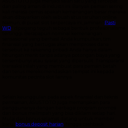
ASUSTOTO juga menjadi salah satu yang tercepat
dan paling aman di industri ini. Banyak pemain sering
kali merasa cemas apakah kemenangan besar mereka
akan dibayarkan oleh sebuah situs taruhan online.
Namun, di pusat slot terpercaya ini, jaminan "
Pasti
WD
" dipegang teguh sebagai bentuk profesionalisme
tertinggi. Berapapun nominal kemenangan
sensasional yang berhasil Anda kumpulkan, tim
finansial yang bertugas akan memproses dana
tersebut ke rekening pribadi Anda hanya dalam
hitungan menit tanpa adanya potongan biaya yang
tersembunyi atau syarat yang dipersulit. Transparansi
transaksi inilah yang membuat para pemain betah
dan terus merekomendasikan tempat ini kepada
komunitas pecinta slot lainnya.
Selain keunggulan pada aspek finansial dan teknis
permainan, ASUSTOTO juga memanjakan para
penggunanya dengan berbagai program promosi
dan bonus melimpah yang bisa diklaim setiap hari.
Mulai dari bonus selamat datang untuk member
baru,
bonus deposit harian
, hingga cashback