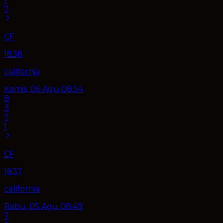
7
CF
1838
california
Kamis, 06 Agu
08.54
8
3
7
1
CF
1837
california
Rabu, 05 Agu
08.49
7