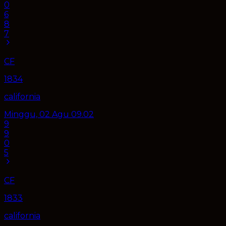
0
6
8
7
CF
1834
california
Minggu, 02 Agu
09.02
9
9
0
5
CF
1833
california