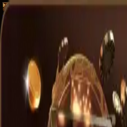
Daftar
Masuk
kembali
Detail Promosi
🎡 LUCKYSPIN!! RODA BONUS MINGGUAN – KLAIM SEN
📌 Sudahkah deposit minggu ini? Saatnya ambil k
🎁 HADIAH ACAK MULAI DARI:
• Saldo Rp 10.000 – Rp 100.000
• Free Spin SLOT PRAGMATIC ( Stake 1000 )
• Jackpot Rp 10,000,000