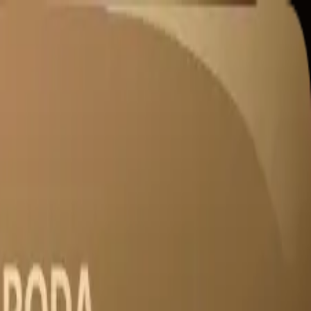
ngan!