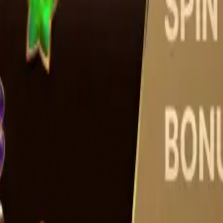
00 dalam kurun waktu 1 Minggu
]
6 Juni
utar roda berhadiah!