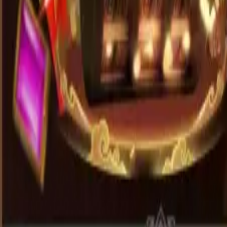
⚠️ 1 ID = 1 klaim per minggu
⛔ Tidak klaim selama 1x24 jam = hangus
🎯 Hadiah langsung masuk setelah Claim Luckyspin
🎯 Lucky Spin :
https://luckyspinlxgroup.net/
💬 Buruan klaim tiap Senin & SPIN biar saldo kamu
Cuma di LXGROUP – Webnya Member Happy!
ASUSTOTO Pusat Slot Gac
Fenomena bermain slot online kini telah bergeser me
ASUSTOTO
. Dikenal luas sebagai pusat slot gacor 
yang besar pula. Di sini, konsep "modal receh pasti W
setiap harinya. Dengan nominal deposit minimal yang 