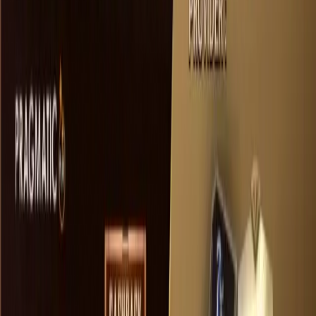
(withdraw)
atau digunakan kembali untuk
bermain.
Promo dapat berubah sewaktu-waktu tanpa
pemberitahuan sebelumnya.
Semua keputusan dari pihak
LXGROUP bersifat
final dan tidak dapat diganggu gugat
.
Cashback tidak berlaku untuk
Safety
Bet
dan
Cashback Hunter
.
Jika terindikasi adanya kecurangan seperti
Safety Bet
atau
Cashback Hunter
,
saldo akan
hangus
dan akun akan diblokir permanen
beserta saldo di dalamnya.
Klaim cashback hanya dapat dilakukan pada
periode pembagian yang ditentukan dan paling
lambat 7 hari setelah periode tersebut berakhir
Catatan:
Apabila pada periode pembagian cashback Anda
tidak menerima bonus, artinya jumlah
kekalahan
belum mencapai minimal
Rp200.000
. Perhitungan cashback dihitung
dari
jumlah taruhan yang dimainkan, bukan
dari nominal deposit
.