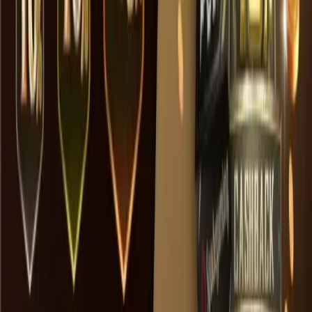
memberikan peluang keuntungan yang merata.
Keberadaan fitur multiplier atau perkalian x500
hingga x5000 dapat muncul kapan saja, bahkan pada
putaran biasa (normal spin), sehingga pemain dengan
modal receh sekalipun bisa langsung melakukan
penarikan dana besar secara instan.
Sistem penarikan dana atau withdraw (WD) di
ASUSTOTO juga menjadi salah satu yang tercepat
dan paling aman di industri ini. Banyak pemain sering
kali merasa cemas apakah kemenangan besar mereka
akan dibayarkan oleh sebuah situs taruhan online.
Namun, di pusat slot terpercaya ini, jaminan "
Pasti
WD
" dipegang teguh sebagai bentuk profesionalisme
tertinggi. Berapapun nominal kemenangan
sensasional yang berhasil Anda kumpulkan, tim
finansial yang bertugas akan memproses dana
tersebut ke rekening pribadi Anda hanya dalam
hitungan menit tanpa adanya potongan biaya yang
tersembunyi atau syarat yang dipersulit. Transparansi
transaksi inilah yang membuat para pemain betah
dan terus merekomendasikan tempat ini kepada