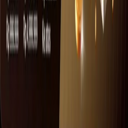
dirinya sebagai destinasi utama bagi siapa saja yang
ingin mengubah modal kecil menjadi keuntungan
finansial yang luar biasa. Dukungan infrastruktur
website yang ringan, kompatibilitas penuh pada
perangkat Android dan iOS, serta layanan pelanggan
profesional yang responsif membuat pengalaman
bermain Anda menjadi sangat berkesan. Tidak perlu
ragu lagi untuk mengambil langkah awal menuju
kesuksesan finansial Anda di dunia slot online. Segera
daftarkan akun Anda di pusat
slot gacor
terkemuka
ini, rasakan sensasi maxwin yang spektakuler, dan
nikmati kemudahan proses WD yang aman, cepat,
serta terpercaya sekarang juga.
Lihat Semua
home
explore
promo