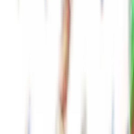
24
/
92
Game
Page
1
of
4
ASUSTOTO Pusat Slot
Gacor Maxwin
Sensasional Modal Receh
Pasti WD
Fenomena bermain slot online kini telah bergeser
menjadi salah satu alternatif hiburan yang sangat
menguntungkan, terutama jika Anda bergabung
bersama
ASUSTOTO
. Dikenal luas sebagai pusat slot
gacor maxwin sensasional, platform ini mendobrak
stigma bahwa untuk meraih kemenangan besar
dibutuhkan modal yang besar pula. Di sini, konsep
"modal receh pasti WD" bukan sekadar slogan