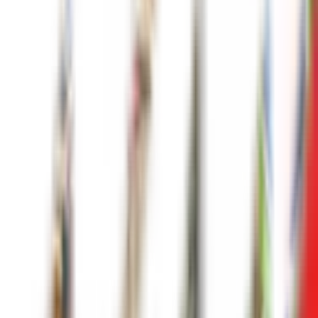
pemasaran belaka, melainkan sebuah realitas yang
dirasakan oleh ribuan member aktif setiap harinya.
Dengan nominal deposit minimal yang sangat
bersahabat bagi kantong masyarakat Indonesia, siapa
saja memiliki akses penuh untuk memutar gulungan
mesin digital dan berkesempatan memicu
kemenangan maksimal (maxwin) yang nilainya bisa
mencapai ribuan kali lipat dari nilai taruhan awal.
Kunci keberhasilan ASUSTOTO dalam melahirkan
banyak pemenang slot sensasional terletak pada
kerja sama strategis mereka dengan penyedia
perangkat lunak (software provider) kelas dunia.
Setiap permainan yang terdaftar di pusat slot ini
dilengkapi dengan lisensi resmi internasional yang
menjamin tingkat keadilan (fair play) mutlak bagi
semua pemain.
Algoritma RNG
(Random Number
Generator) yang tertanam pada game populer
seperti Gates of Olympus, Mahjong Ways, hingga
Starlight Princess dikonfigurasi secara optimal untuk
memberikan peluang keuntungan yang merata.
Keberadaan fitur multiplier atau perkalian x500