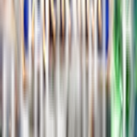
finansial yang luar biasa. Dukungan infrastruktur
website yang ringan, kompatibilitas penuh pada
perangkat Android dan iOS, serta layanan pelanggan
profesional yang responsif membuat pengalaman
bermain Anda menjadi sangat berkesan. Tidak perlu
ragu lagi untuk mengambil langkah awal menuju
kesuksesan finansial Anda di dunia slot online. Segera
daftarkan akun Anda di pusat
slot gacor
terkemuka
ini, rasakan sensasi maxwin yang spektakuler, dan
nikmati kemudahan proses WD yang aman, cepat,
serta terpercaya sekarang juga.
Lihat Semua
home
explore
promo
dompet