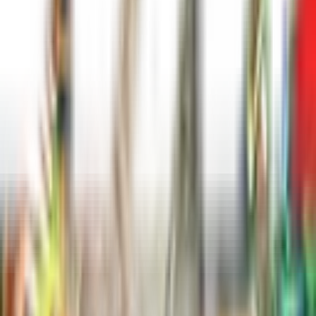
hingga x5000 dapat muncul kapan saja, bahkan pada
putaran biasa (normal spin), sehingga pemain dengan
modal receh sekalipun bisa langsung melakukan
penarikan dana besar secara instan.
Sistem penarikan dana atau withdraw (WD) di
ASUSTOTO juga menjadi salah satu yang tercepat
dan paling aman di industri ini. Banyak pemain sering
kali merasa cemas apakah kemenangan besar mereka
akan dibayarkan oleh sebuah situs taruhan online.
Namun, di pusat slot terpercaya ini, jaminan "
Pasti
WD
" dipegang teguh sebagai bentuk profesionalisme
tertinggi. Berapapun nominal kemenangan
sensasional yang berhasil Anda kumpulkan, tim
finansial yang bertugas akan memproses dana
tersebut ke rekening pribadi Anda hanya dalam
hitungan menit tanpa adanya potongan biaya yang
tersembunyi atau syarat yang dipersulit. Transparansi
transaksi inilah yang membuat para pemain betah
dan terus merekomendasikan tempat ini kepada
komunitas pecinta slot lainnya.