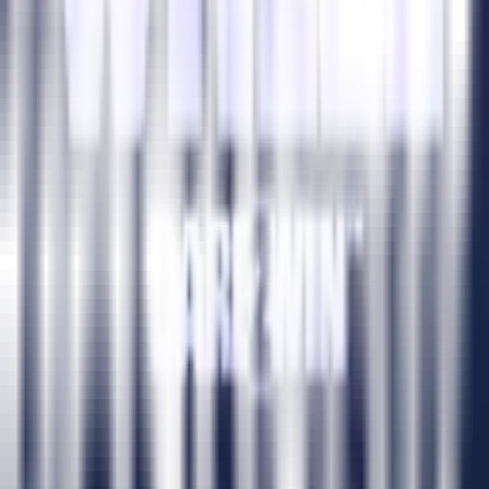
memberikan peluang keuntungan yang merata.
Keberadaan fitur multiplier atau perkalian x500
hingga x5000 dapat muncul kapan saja, bahkan pada
putaran biasa (normal spin), sehingga pemain dengan
modal receh sekalipun bisa langsung melakukan
penarikan dana besar secara instan.
Sistem penarikan dana atau withdraw (WD) di
ASUSTOTO juga menjadi salah satu yang tercepat
dan paling aman di industri ini. Banyak pemain sering
kali merasa cemas apakah kemenangan besar mereka
akan dibayarkan oleh sebuah situs taruhan online.
Namun, di pusat slot terpercaya ini, jaminan "
Pasti
WD
" dipegang teguh sebagai bentuk profesionalisme
tertinggi. Berapapun nominal kemenangan
sensasional yang berhasil Anda kumpulkan, tim
finansial yang bertugas akan memproses dana
tersebut ke rekening pribadi Anda hanya dalam
hitungan menit tanpa adanya potongan biaya yang
tersembunyi atau syarat yang dipersulit. Transparansi
transaksi inilah yang membuat para pemain betah
dan terus merekomendasikan tempat ini kepada