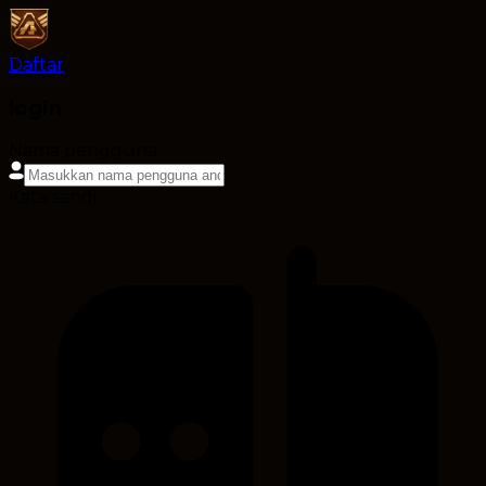
Daftar
login
Nama pengguna
Kata sandi