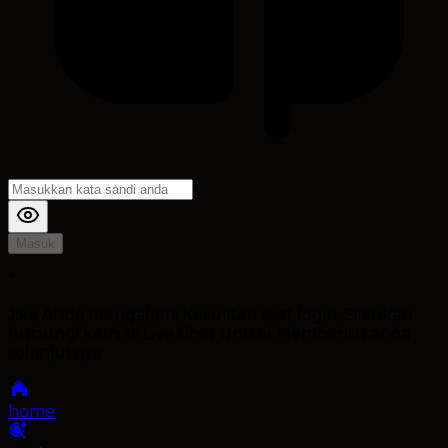
Masuk
*
Jika Anda mengalami Kesulitan saat login, Silahkan
hubungi kami di Live Chat untuk Membantu anda
selanjutnya
home