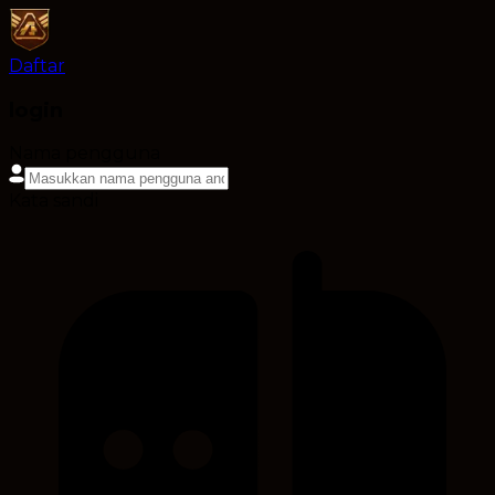
Daftar
login
Nama pengguna
Kata sandi