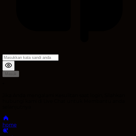
Masuk
*
Jika Anda mengalami Kesulitan saat login, Silahkan
hubungi kami di Live Chat untuk Membantu anda
selanjutnya
home