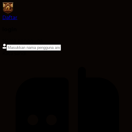
Daftar
login
Nama pengguna
Kata sandi