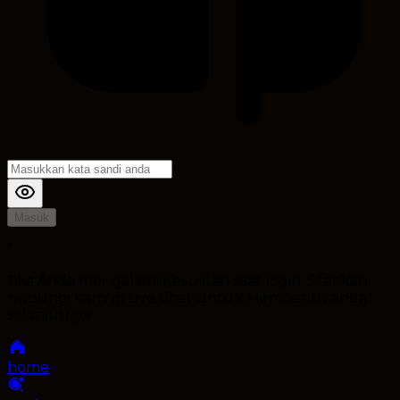
Masuk
*
Jika Anda mengalami Kesulitan saat login, Silahkan
hubungi kami di Live Chat untuk Membantu anda
selanjutnya
home