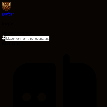
Daftar
login
Nama pengguna
Kata sandi