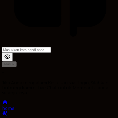
Masuk
*
Jika Anda mengalami Kesulitan saat login, Silahkan
hubungi kami di Live Chat untuk Membantu anda
selanjutnya
home