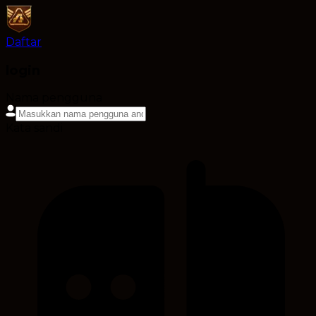
Daftar
login
Nama pengguna
Kata sandi