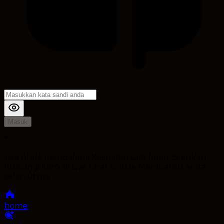
Masuk
*
Jika Anda mengalami Kesulitan saat login, Silahkan
hubungi kami di Live Chat untuk Membantu anda
selanjutnya
home