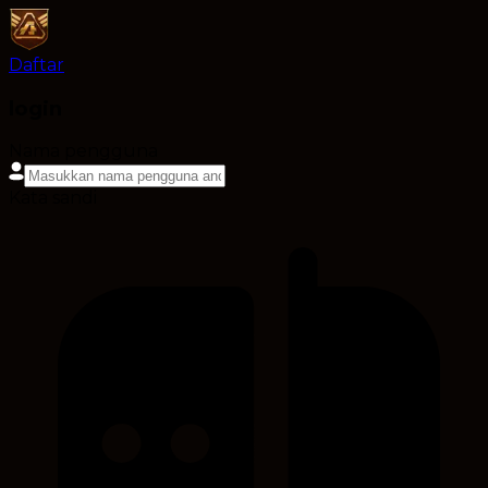
Daftar
login
Nama pengguna
Kata sandi