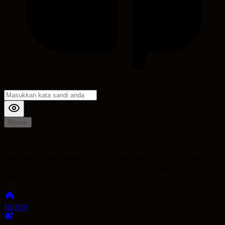
Masuk
*
Jika Anda mengalami Kesulitan saat login, Silahkan
hubungi kami di Live Chat untuk Membantu anda
selanjutnya
home