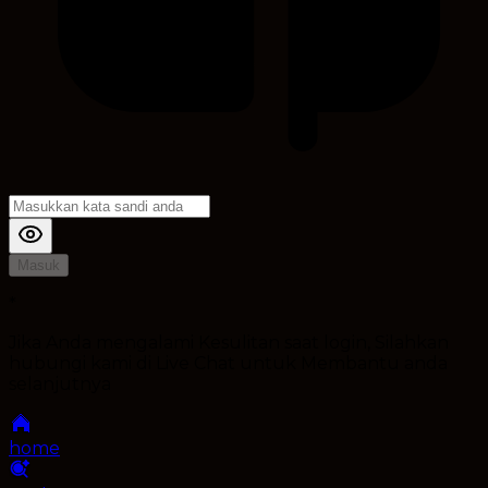
Masuk
*
Jika Anda mengalami Kesulitan saat login, Silahkan
hubungi kami di Live Chat untuk Membantu anda
selanjutnya
home