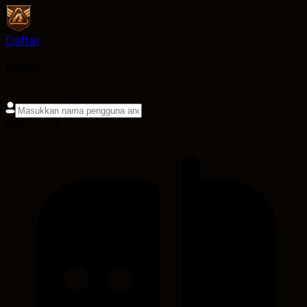
Daftar
login
Nama pengguna
Kata sandi