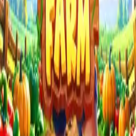
Secara keseluruhan, ASUSTOTO telah membuktikan
dirinya sebagai destinasi utama bagi siapa saja yang
ingin mengubah modal kecil menjadi keuntungan
finansial yang luar biasa. Dukungan infrastruktur
website yang ringan, kompatibilitas penuh pada
perangkat Android dan iOS, serta layanan pelanggan
profesional yang responsif membuat pengalaman
bermain Anda menjadi sangat berkesan. Tidak perlu
ragu lagi untuk mengambil langkah awal menuju
kesuksesan finansial Anda di dunia slot online. Segera
daftarkan akun Anda di pusat
slot gacor
terkemuka
ini, rasakan sensasi maxwin yang spektakuler, dan
nikmati kemudahan proses WD yang aman, cepat,
serta terpercaya sekarang juga.
Lihat Semua
home
explore