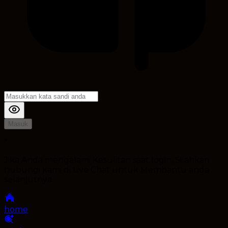
Masuk
*
Jika Anda mengalami Kesulitan saat login, Silahkan
hubungi kami di Live Chat untuk Membantu anda
selanjutnya
home