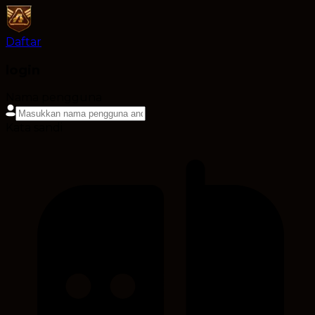
Daftar
login
Nama pengguna
Kata sandi