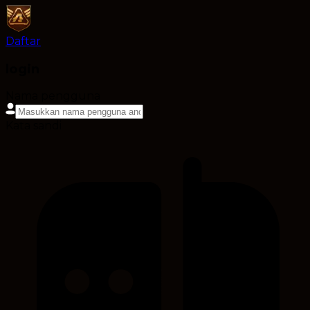
Daftar
login
Nama pengguna
Kata sandi