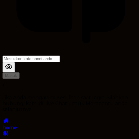
Masuk
*
Jika Anda mengalami Kesulitan saat login, Silahkan
hubungi kami di Live Chat untuk Membantu anda
selanjutnya
home