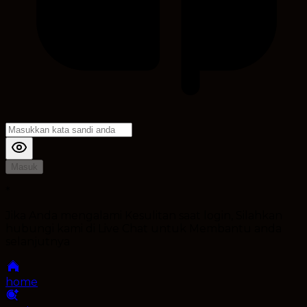
Masuk
*
Jika Anda mengalami Kesulitan saat login, Silahkan
hubungi kami di Live Chat untuk Membantu anda
selanjutnya
home