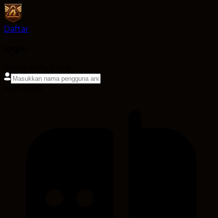
Daftar
login
Nama pengguna
Kata sandi