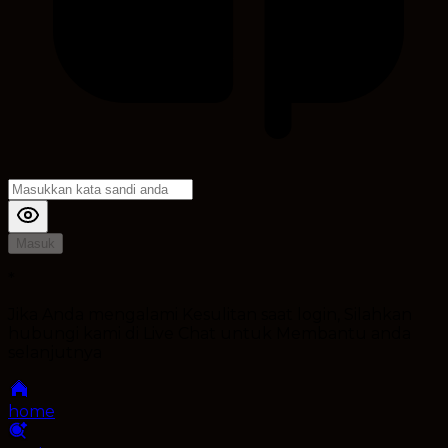
Masuk
*
Jika Anda mengalami Kesulitan saat login, Silahkan
hubungi kami di Live Chat untuk Membantu anda
selanjutnya
home