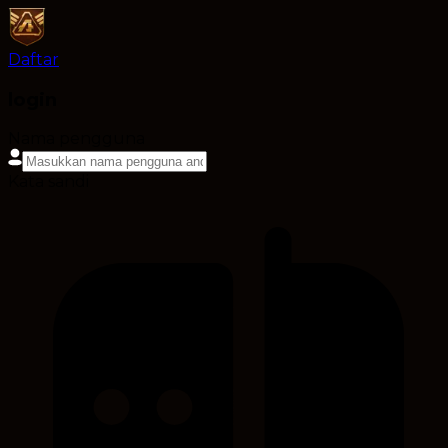
Daftar
login
Nama pengguna
Kata sandi