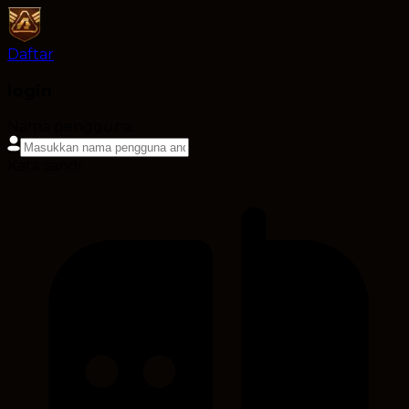
Daftar
login
Nama pengguna
Kata sandi