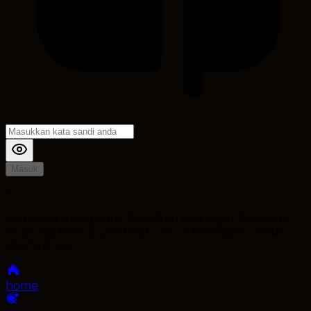
Masuk
*
Jika Anda mengalami Kesulitan saat login, Silahkan
hubungi kami di Live Chat untuk Membantu anda
selanjutnya
home