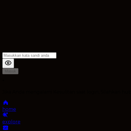
Masuk
*
Jika Anda mengalami Kesulitan saat login, Silahkan h
home
explore