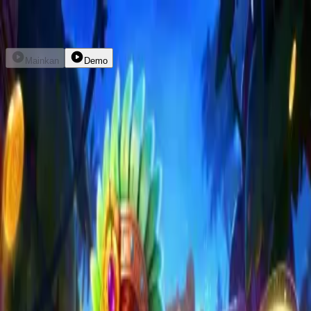
Daftar
Masuk
Mainkan
Demo
Fortune of Aztec
fatpanda
kembali
ASUSTOTO Pusat Slot
Gacor Maxwin
Sensasional Modal Receh
Pasti WD
Fenomena bermain slot online kini telah bergeser
menjadi salah satu alternatif hiburan yang sangat
menguntungkan, terutama jika Anda bergabung
bersama
ASUSTOTO
. Dikenal luas sebagai pusat slot