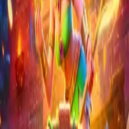
seperti Gates of Olympus, Mahjong Ways, hingga
Starlight Princess dikonfigurasi secara optimal untuk
memberikan peluang keuntungan yang merata.
Keberadaan fitur multiplier atau perkalian x500
hingga x5000 dapat muncul kapan saja, bahkan pada
putaran biasa (normal spin), sehingga pemain dengan
modal receh sekalipun bisa langsung melakukan
penarikan dana besar secara instan.
Sistem penarikan dana atau withdraw (WD) di
ASUSTOTO juga menjadi salah satu yang tercepat
dan paling aman di industri ini. Banyak pemain sering
kali merasa cemas apakah kemenangan besar mereka
akan dibayarkan oleh sebuah situs taruhan online.
Namun, di pusat slot terpercaya ini, jaminan "
Pasti
WD
" dipegang teguh sebagai bentuk profesionalisme
tertinggi. Berapapun nominal kemenangan
sensasional yang berhasil Anda kumpulkan, tim
finansial yang bertugas akan memproses dana
tersebut ke rekening pribadi Anda hanya dalam
hitungan menit tanpa adanya potongan biaya yang
tersembunyi atau syarat yang dipersulit. Transparansi