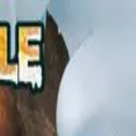
al Receh Pasti WD
ntungkan, terutama jika Anda bergabung bersama
wa untuk meraih kemenangan besar dibutuhkan modal
buah realitas yang dirasakan oleh ribuan member aktif
siapa saja memiliki akses penuh untuk memutar
ibuan kali lipat dari nilai taruhan awal.
 strategis mereka dengan penyedia perangkat lunak
i internasional yang menjamin tingkat keadilan (fair