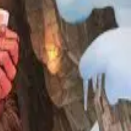
er seperti Gates of Olympus, Mahjong Ways, hingga
an fitur multiplier atau perkalian x500 hingga x5000
alipun bisa langsung melakukan penarikan dana besar
di industri ini. Banyak pemain sering kali merasa
t terpercaya ini, jaminan "
Pasti WD
" dipegang teguh
mpulkan, tim finansial yang bertugas akan memproses
bunyi atau syarat yang dipersulit. Transparansi
cinta slot lainnya.
ya dengan berbagai program promosi dan bonus
arian
, hingga cashback mingguan dan rollingan tanpa
s ini tentu saja memperpanjang durasi bermain Anda,
an. Fleksibilitas ini membuat strategi manajemen
n mengubah modal kecil menjadi keuntungan finansial
n iOS, serta layanan pelanggan profesional yang