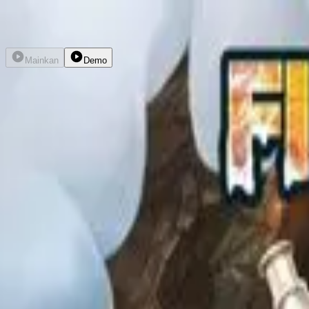
Daftar
Masuk
Mainkan
Demo
Fire in the Hole 3
nolimitcity
kembali
ASUSTOTO Pusat Slot Gac
Fenomena bermain slot online kini telah bergeser me
ASUSTOTO
. Dikenal luas sebagai pusat slot gacor 
yang besar pula. Di sini, konsep "modal receh pasti W
setiap harinya. Dengan nominal deposit minimal yang 
gulungan mesin digital dan berkesempatan memicu keme
Kunci keberhasilan ASUSTOTO dalam melahirkan banya
(software provider) kelas dunia. Setiap permainan yang t