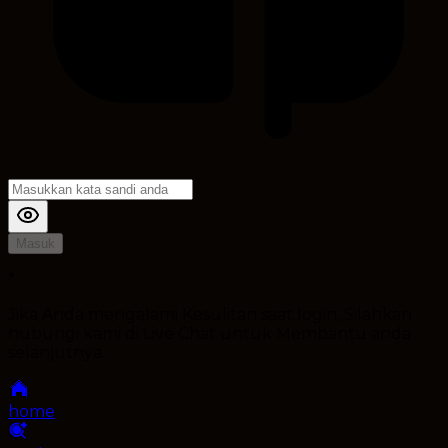
Masuk
*
Jika Anda mengalami Kesulitan saat login, Silahkan
hubungi kami di Live Chat untuk Membantu anda
selanjutnya
home