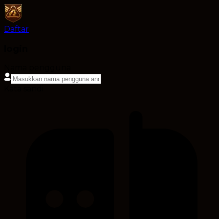
Daftar
login
Nama pengguna
Kata sandi