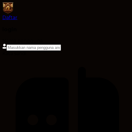
Daftar
login
Nama pengguna
Kata sandi