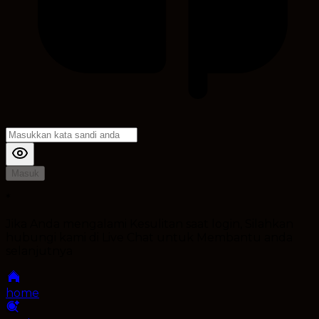
Masuk
*
Jika Anda mengalami Kesulitan saat login, Silahkan
hubungi kami di Live Chat untuk Membantu anda
selanjutnya
home