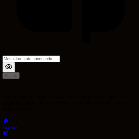
Masuk
*
Jika Anda mengalami Kesulitan saat login, Silahkan
hubungi kami di Live Chat untuk Membantu anda
selanjutnya
home