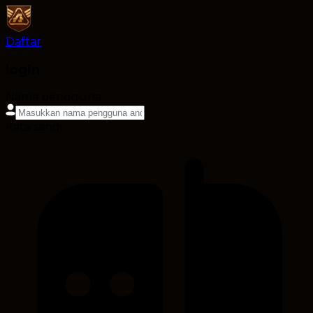
Daftar
login
Nama pengguna
Kata sandi