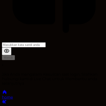
Masuk
*
Jika Anda mengalami Kesulitan saat login, Silahkan
hubungi kami di Live Chat untuk Membantu anda
selanjutnya
home