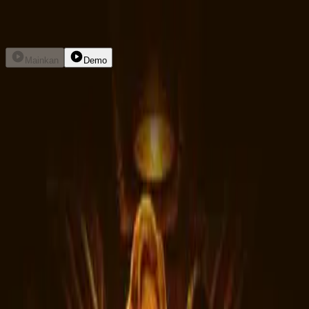
Daftar
Masuk
Mainkan
Demo
Disorder
nolimitcity
kembali
ASUSTOTO Pusat Slot
Gacor Maxwin
Sensasional Modal Receh
Pasti WD
Fenomena bermain slot online kini telah bergeser
menjadi salah satu alternatif hiburan yang sangat
menguntungkan, terutama jika Anda bergabung
bersama
ASUSTOTO
. Dikenal luas sebagai pusat slot