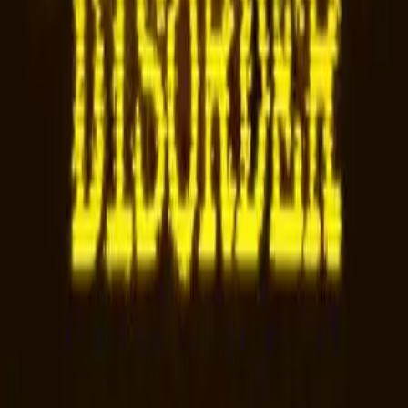
Secara keseluruhan, ASUSTOTO telah membuktikan
dirinya sebagai destinasi utama bagi siapa saja yang
ingin mengubah modal kecil menjadi keuntungan
finansial yang luar biasa. Dukungan infrastruktur
website yang ringan, kompatibilitas penuh pada
perangkat Android dan iOS, serta layanan pelanggan
profesional yang responsif membuat pengalaman
bermain Anda menjadi sangat berkesan. Tidak perlu
ragu lagi untuk mengambil langkah awal menuju
kesuksesan finansial Anda di dunia slot online. Segera
daftarkan akun Anda di pusat
slot gacor
terkemuka
ini, rasakan sensasi maxwin yang spektakuler, dan
nikmati kemudahan proses WD yang aman, cepat,
serta terpercaya sekarang juga.
Lihat Semua
home
explore