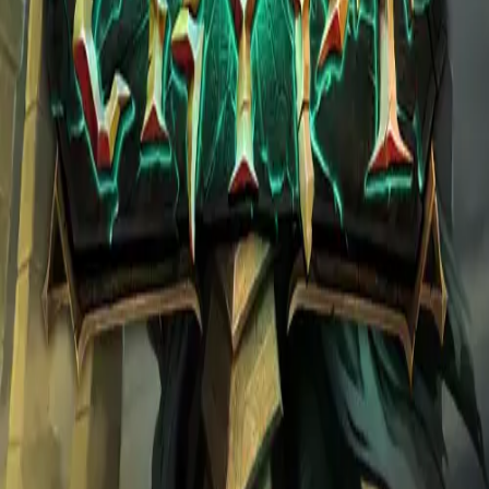
transaksi inilah yang membuat para pemain betah
dan terus merekomendasikan tempat ini kepada
komunitas pecinta slot lainnya.
Selain keunggulan pada aspek finansial dan teknis
permainan, ASUSTOTO juga memanjakan para
penggunanya dengan berbagai program promosi
dan bonus melimpah yang bisa diklaim setiap hari.
Mulai dari bonus selamat datang untuk member
baru,
bonus deposit harian
, hingga cashback
mingguan dan rollingan tanpa batas, semuanya
disediakan untuk menambah amunisi bermain para
member. Tambahan saldo dari bonus-bonus ini tentu
saja memperpanjang durasi bermain Anda, yang
secara otomatis memperbesar peluang untuk
memicu babak bonus atau free spins gratis di dalam
permainan. Fleksibilitas ini membuat strategi
manajemen modal receh menjadi jauh lebih efektif
dan efisien untuk mengejar target kemenangan
harian.