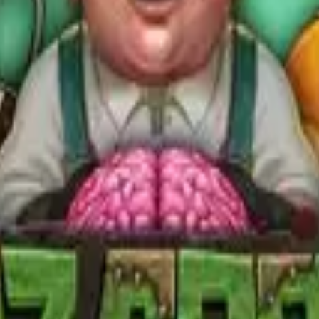
om Number Generator) yang tertanam pada game popul
k memberikan peluang keuntungan yang merata. Keberada
(normal spin), sehingga pemain dengan modal receh sek
juga menjadi salah satu yang tercepat dan paling aman 
 oleh sebuah situs taruhan online. Namun, di pusat slo
 nominal kemenangan sensasional yang berhasil Anda ku
itungan menit tanpa adanya potongan biaya yang tersem
terus merekomendasikan tempat ini kepada komunitas pe
 permainan, ASUSTOTO juga memanjakan para penggunan
onus selamat datang untuk member baru,
bonus deposit h
bermain para member. Tambahan saldo dari bonus-bonu
u babak bonus atau free spins gratis di dalam permain
ntuk mengejar target kemenangan harian.
nya sebagai destinasi utama bagi siapa saja yang ingi
ringan, kompatibilitas penuh pada perangkat Android da