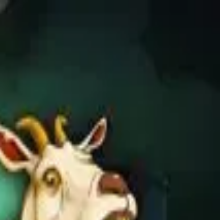
al Receh Pasti WD
ntungkan, terutama jika Anda bergabung bersama
wa untuk meraih kemenangan besar dibutuhkan modal
buah realitas yang dirasakan oleh ribuan member aktif
siapa saja memiliki akses penuh untuk memutar
ibuan kali lipat dari nilai taruhan awal.
 strategis mereka dengan penyedia perangkat lunak
i internasional yang menjamin tingkat keadilan (fair