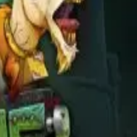
er seperti Gates of Olympus, Mahjong Ways, hingga
an fitur multiplier atau perkalian x500 hingga x5000
alipun bisa langsung melakukan penarikan dana besar
di industri ini. Banyak pemain sering kali merasa
t terpercaya ini, jaminan "
Pasti WD
" dipegang teguh
mpulkan, tim finansial yang bertugas akan memproses
bunyi atau syarat yang dipersulit. Transparansi
cinta slot lainnya.
ya dengan berbagai program promosi dan bonus
arian
, hingga cashback mingguan dan rollingan tanpa
s ini tentu saja memperpanjang durasi bermain Anda,
an. Fleksibilitas ini membuat strategi manajemen
n mengubah modal kecil menjadi keuntungan finansial
n iOS, serta layanan pelanggan profesional yang