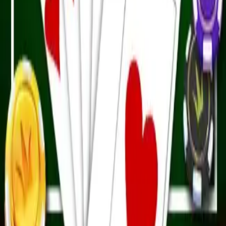
Secara keseluruhan, ASUSTOTO telah membuktikan
dirinya sebagai destinasi utama bagi siapa saja yang
ingin mengubah modal kecil menjadi keuntungan
finansial yang luar biasa. Dukungan infrastruktur
website yang ringan, kompatibilitas penuh pada
perangkat Android dan iOS, serta layanan pelanggan
profesional yang responsif membuat pengalaman
bermain Anda menjadi sangat berkesan. Tidak perlu
ragu lagi untuk mengambil langkah awal menuju
kesuksesan finansial Anda di dunia slot online. Segera
daftarkan akun Anda di pusat
slot gacor
terkemuka
ini, rasakan sensasi maxwin yang spektakuler, dan
nikmati kemudahan proses WD yang aman, cepat,
serta terpercaya sekarang juga.
Lihat Semua
home
explore