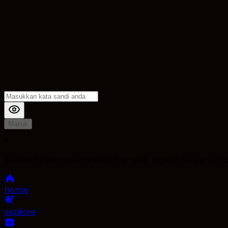
Masuk
*
Jika Anda mengalami Kesulitan saat login, Silahkan h
home
explore