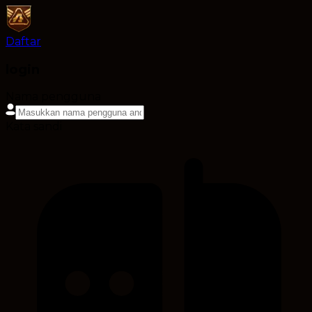
Daftar
login
Nama pengguna
Kata sandi