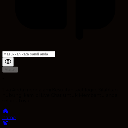
Masuk
*
Jika Anda mengalami Kesulitan saat login, Silahkan
hubungi kami di Live Chat untuk Membantu anda
selanjutnya
home